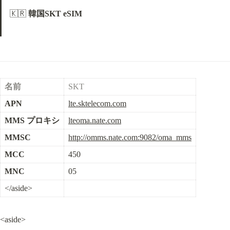
🇰🇷 
韓国SKT eSIM
名前
SKT
APN
lte.sktelecom.com
MMS プロキシ
lteoma.nate.com
MMSC
http://omms.nate.com:9082/oma_mms
MCC
450
MNC
05
</aside>
<aside>