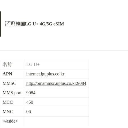
🇰🇷 
韓国LG U+ 4G/5G eSIM
名前
LG U+
APN
internet.lguplus.co.kr
MMSC
http://omammsc.uplus.co.kr:9084
MMS port
9084
MCC
450
MNC
06
</aside>