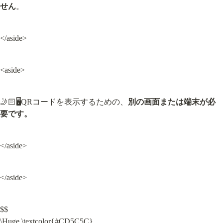
せん
。
</aside>
<aside>
🤳🏻🖥️QRコードを表示するための、
別の画面または端末が必
要です。
</aside>
</aside>
$$

\Huge \textcolor{#CD5C5C} 